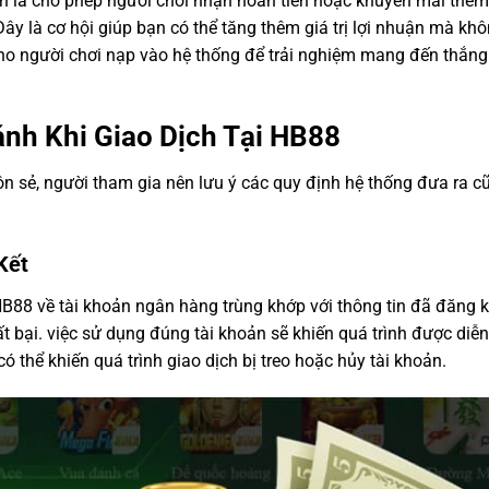
n là cho phép người chơi nhận hoàn tiền hoặc khuyến mãi thêm
 Đây là cơ hội giúp bạn có thể tăng thêm giá trị lợi nhuận mà kh
ho người chơi nạp vào hệ thống để trải nghiệm mang đến thắng
nh Khi Giao Dịch Tại HB88
uôn sẻ, người tham gia nên lưu ý các quy định hệ thống đưa ra c
Kết
 HB88 về tài khoản ngân hàng trùng khớp với thông tin đã đăng 
ất bại. việc sử dụng đúng tài khoản sẽ khiến quá trình được diễn
 thể khiến quá trình giao dịch bị treo hoặc hủy tài khoản.