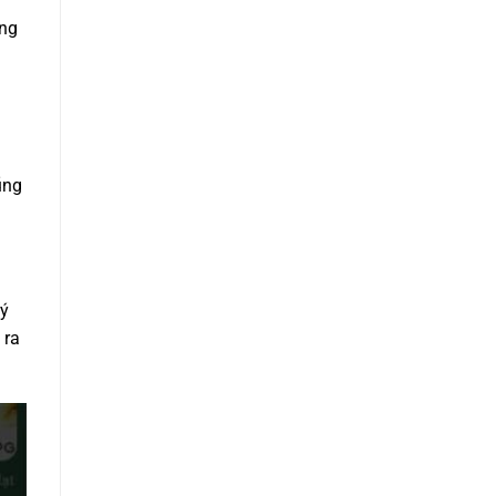
ông
ũng
ký
 ra