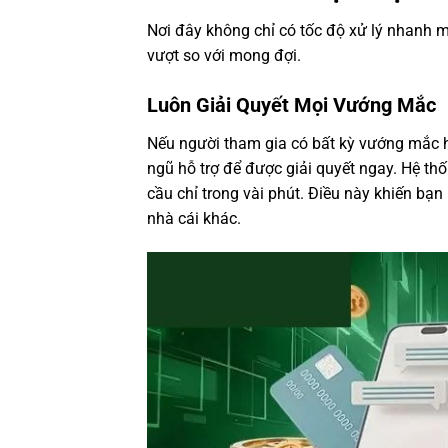
Nơi đây không chỉ có tốc độ xử lý nhanh m
vượt so với mong đợi.
Luôn Giải Quyết Mọi Vướng Mắc
Nếu người tham gia có bất kỳ vướng mắc ha
ngũ hỗ trợ để được giải quyết ngay. Hệ th
cầu chỉ trong vài phút. Điều này khiến bạn
nhà cái khác.