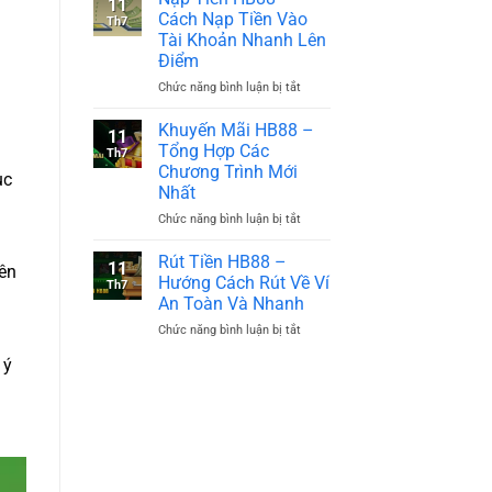
11
HB88
Cách
Cách Nạp Tiền Vào
Th7
–
Nhận
Tài Khoản Nhanh Lên
Chi
Khuyến
Điểm
Tiết
Mãi
Vào
ở
Chức năng bình luận bị tắt
Làm
Nạp
Đại
Tiền
Khuyến Mãi HB88 –
11
Lý
HB88
Tổng Hợp Các
Th7
Nhà
–
Chương Trình Mới
ục
Cái
Cách
Nhất
HB88
Nạp
Tiền
ở
Chức năng bình luận bị tắt
Vào
Khuyến
Tài
Mãi
Rút Tiền HB88 –
11
ên
Khoản
HB88
Hướng Cách Rút Về Ví
Th7
Nhanh
–
An Toàn Và Nhanh
Lên
Tổng
Điểm
ở
Chức năng bình luận bị tắt
Hợp
Rút
Các
 ý
Tiền
Chương
HB88
Trình
–
Mới
Hướng
Nhất
Cách
Rút
Về