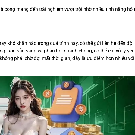
à cong mang đến trải nghiệm vượt trội nhờ nhiều tính năng hỗ 
y khó khăn nào trong quá trình này, có thể gửi liên hệ đến đội
ống luôn sẵn sàng và phản hồi nhanh chóng, có thể chỉ xử lý yêu
 không phải chờ đợi mất thời gian, đây là ưu điểm hơn nhiều với