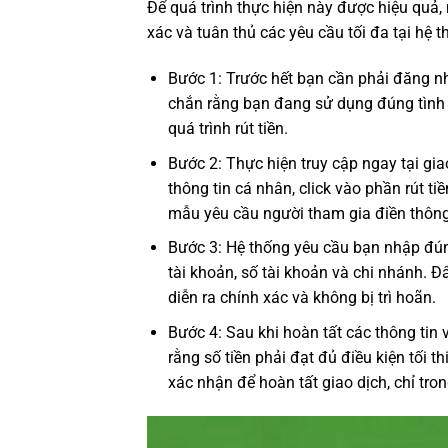
Để quá trình thực hiện này được hiệu quả
xác và tuân thủ các yêu cầu tối đa tại hệ t
Bước 1: Trước hết bạn cần phải đăng n
chắn rằng bạn đang sử dụng đúng tình du
quá trình rút tiền.
Bước 2: Thực hiện truy cập ngay tại g
thông tin cá nhân, click vào phần rút ti
mẫu yêu cầu người tham gia điền thông 
Bước 3: Hệ thống yêu cầu bạn nhập đún
tài khoản, số tài khoản và chi nhánh. 
diễn ra chính xác và không bị trì hoãn.
Bước 4: Sau khi hoàn tất các thông tin 
rằng số tiền phải đạt đủ điều kiện tối
xác nhận để hoàn tất giao dịch, chỉ tro