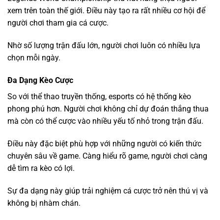
xem trên toàn thế giới. Điều này tạo ra rất nhiều cơ hội để
người chơi tham gia cá cược.
Nhờ số lượng trận đấu lớn, người chơi luôn có nhiều lựa
chọn mỗi ngày.
Đa Dạng Kèo Cược
So với thể thao truyền thống, esports có hệ thống kèo
phong phú hơn. Người chơi không chỉ dự đoán thắng thua
mà còn có thể cược vào nhiều yếu tố nhỏ trong trận đấu.
Điều này đặc biệt phù hợp với những người có kiến thức
chuyên sâu về game. Càng hiểu rõ game, người chơi càng
dễ tìm ra kèo có lợi.
Sự đa dạng này giúp trải nghiệm cá cược trở nên thú vị và
không bị nhàm chán.