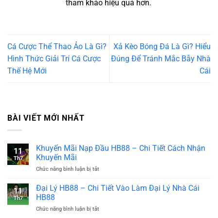
tham khảo hiệu quả hơn.
Cá Cược Thể Thao Ảo Là Gì?
Xả Kèo Bóng Đá Là Gì? Hiểu
Hình Thức Giải Trí Cá Cược
Đúng Để Tránh Mắc Bẫy Nhà
Thế Hệ Mới
Cái
BÀI VIẾT MỚI NHẤT
Khuyến Mãi Nạp Đầu HB88 – Chi Tiết Cách Nhận
11
Khuyến Mãi
Th7
ở
Chức năng bình luận bị tắt
Khuyến
Mãi
Đại Lý HB88 – Chi Tiết Vào Làm Đại Lý Nhà Cái
11
Nạp
HB88
Th7
Đầu
ở
Chức năng bình luận bị tắt
HB88
Đại