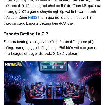
thể thao điện tử, nơi người chơi có thể dự đoán kết quả của
những giải đấu game chuyên nghiệp với tính cạnh tranh
cực cao. Cùng
HB88
tham qua nội dung chi tiết về hình
thức cá cược Esports Betting bên dưới đây.
Esports Betting Là Gì?
Esports betting là cược vào kết quả trận đấu game (đội
thắng, mạng hạ gục, thời gian…). Phổ biến với các game
như League of Legends, Dota 2, CS2, Valorant.