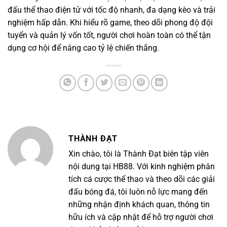
đấu thể thao điện tử với tốc độ nhanh, đa dạng kèo và trải
nghiệm hấp dẫn. Khi hiểu rõ game, theo dõi phong độ đội
tuyển và quản lý vốn tốt, người chơi hoàn toàn có thể tận
dụng cơ hội để nâng cao tỷ lệ chiến thắng.
THÀNH ĐẠT
Xin chào, tôi là Thành Đạt biên tập viên
nội dung tại HB88. Với kinh nghiệm phân
tích cá cược thể thao và theo dõi các giải
đấu bóng đá, tôi luôn nỗ lực mang đến
những nhận định khách quan, thông tin
hữu ích và cập nhật để hỗ trợ người chơi