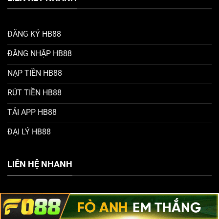
ĐĂNG KÝ HB88
ĐĂNG NHẬP HB88
NẠP TIỀN HB88
RÚT TIỀN HB88
TẢI APP HB88
ĐẠI LÝ HB88
LIÊN HỆ NHANH
Website:
https://rezka.ws
Email:
admin@rezka.ws