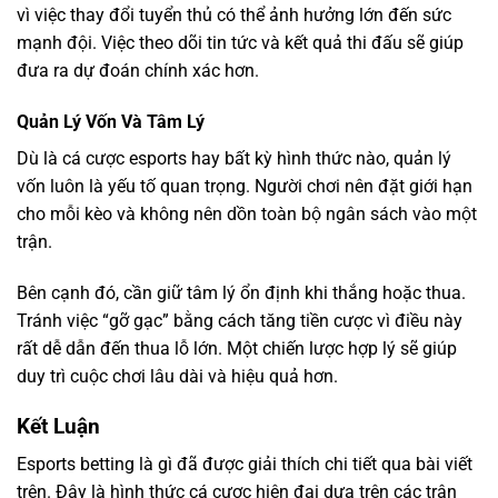
vì việc thay đổi tuyển thủ có thể ảnh hưởng lớn đến sức
mạnh đội. Việc theo dõi tin tức và kết quả thi đấu sẽ giúp
đưa ra dự đoán chính xác hơn.
Quản Lý Vốn Và Tâm Lý
Dù là cá cược esports hay bất kỳ hình thức nào, quản lý
vốn luôn là yếu tố quan trọng. Người chơi nên đặt giới hạn
cho mỗi kèo và không nên dồn toàn bộ ngân sách vào một
trận.
Bên cạnh đó, cần giữ tâm lý ổn định khi thắng hoặc thua.
Tránh việc “gỡ gạc” bằng cách tăng tiền cược vì điều này
rất dễ dẫn đến thua lỗ lớn. Một chiến lược hợp lý sẽ giúp
duy trì cuộc chơi lâu dài và hiệu quả hơn.
Kết Luận
Esports betting là gì đã được giải thích chi tiết qua bài viết
trên. Đây là hình thức cá cược hiện đại dựa trên các trận