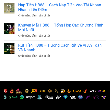
–
Lý
Nạp Tiền HB88 – Cách Nạp Tiền Vào Tài Khoản
Chi
11
HB88
Tiết
Nhanh Lên Điểm
Th7
–
Cách
ở
Chức năng bình luận bị tắt
Chi
Nhận
Nạp
Tiết
Khuyến
Tiền
Khuyến Mãi HB88 – Tổng Hợp Các Chương Trình
Vào
Mãi
11
HB88
Làm
Mới Nhất
Th7
–
Đại
ở
Chức năng bình luận bị tắt
Cách
Lý
Khuyến
Nạp
Nhà
Mãi
Rút Tiền HB88 – Hướng Cách Rút Về Ví An Toàn
Tiền
Cái
11
HB88
Vào
Và Nhanh
HB88
Th7
–
Tài
ở
Chức năng bình luận bị tắt
Tổng
Khoản
Rút
Hợp
Nhanh
Tiền
Các
Lên
HB88
Chương
Điểm
–
Trình
Hướng
Mới
Cách
Nhất
Rút
Về
Ví
An
Toàn
Và
Nhanh