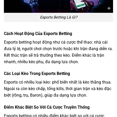
Esports Betting Là Gì?
Cách Hoạt Động Của Esports Betting
Esports betting hoạt động như cá cược thể thao: nhà cái
đưa tỷ lệ, người chơi chọn trước hoặc khi trận đang diễn ra.
Kết thúc trận sẽ trả thưởng theo kèo. Điểm khác là trận
nhanh, nhiều kèo phụ, đa dạng lựa chọn.
Các Loại Kèo Trong Esports Betting
Esports có nhiều loại kèo: phổ biến nhất là kèo thắng thua.
Ngoài ra còn kèo chấp, tổng kills, thời gian trận và kèo đặc
biệt (rồng, trụ, Baron), giúp đa dạng lựa chọn.
Điểm Khác Biệt So Với Cá Cược Truyền Thống
Esports betting có nhiều điểm khác biệt so với cá cược