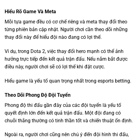
Hiểu Rõ Game Và Meta
Mỗi tựa game đều có cơ chế riêng và meta thay đổi theo
từng phiên bản cập nhật. Người chơi cần theo dõi những
thay đổi này để hiểu đội nào đang có lợi thế.
Ví dụ, trong Dota 2, việc thay đổi hero mạnh có thể ảnh
hưởng trực tiếp đến kết quả trận đấu. Nếu nắm bắt được
điều này, người chơi sẽ có lợi thế khi đặt cược.
Hiểu game là yếu tố quan trọng nhất trong esports betting.
Theo Dõi Phong Độ Đội Tuyển
Phong độ thi đấu gần đây của các đội tuyển là yếu tố
quyết định lớn đến kết quả trận đấu. Một đội đang có
chuỗi thắng thường có tinh thần tốt và chiến thuật ổn định.
Ngoài ra, người chơi cũng nên chú ý đến đội hình thi đấu,