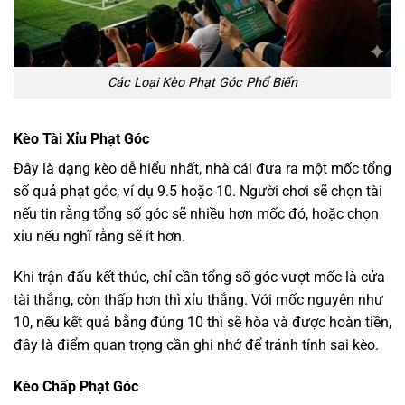
Các Loại Kèo Phạt Góc Phổ Biến
Kèo Tài Xỉu Phạt Góc
Đây là dạng kèo dễ hiểu nhất, nhà cái đưa ra một mốc tổng
số quả phạt góc, ví dụ 9.5 hoặc 10. Người chơi sẽ chọn tài
nếu tin rằng tổng số góc sẽ nhiều hơn mốc đó, hoặc chọn
xỉu nếu nghĩ rằng sẽ ít hơn.
Khi trận đấu kết thúc, chỉ cần tổng số góc vượt mốc là cửa
tài thắng, còn thấp hơn thì xỉu thắng. Với mốc nguyên như
10, nếu kết quả bằng đúng 10 thì sẽ hòa và được hoàn tiền,
đây là điểm quan trọng cần ghi nhớ để tránh tính sai kèo.
Kèo Chấp Phạt Góc