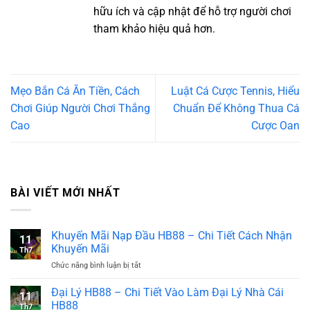
hữu ích và cập nhật để hỗ trợ người chơi
tham khảo hiệu quả hơn.
Mẹo Bắn Cá Ăn Tiền, Cách
Luật Cá Cược Tennis, Hiểu
Chơi Giúp Người Chơi Thắng
Chuẩn Để Không Thua Cá
Cao
Cược Oan
BÀI VIẾT MỚI NHẤT
Khuyến Mãi Nạp Đầu HB88 – Chi Tiết Cách Nhận
11
Khuyến Mãi
Th7
ở
Chức năng bình luận bị tắt
Khuyến
Mãi
Đại Lý HB88 – Chi Tiết Vào Làm Đại Lý Nhà Cái
11
Nạp
HB88
Th7