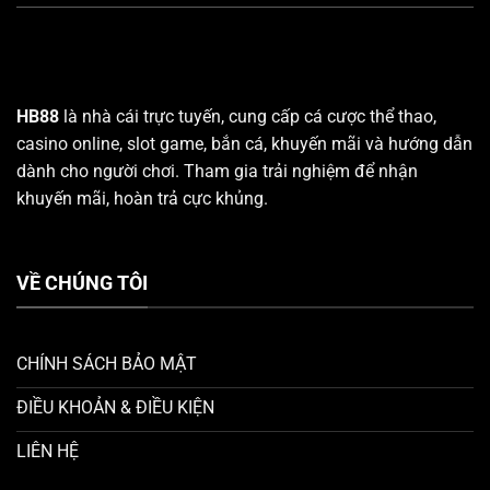
Toàn
Và
Nhanh
HB88
là nhà cái trực tuyến, cung cấp cá cược thể thao,
casino online, slot game, bắn cá, khuyến mãi và hướng dẫn
dành cho người chơi. Tham gia trải nghiệm để nhận
khuyến mãi, hoàn trả cực khủng.
VỀ CHÚNG TÔI
CHÍNH SÁCH BẢO MẬT
ĐIỀU KHOẢN & ĐIỀU KIỆN
LIÊN HỆ