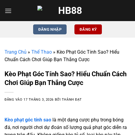
Bỏ
qua
nội
dung
ĐĂNG NHẬP
ĐĂNG KÝ
Trang Chủ
»
Thể Thao
»
Kèo Phạt Góc Tính Sao? Hiểu
Chuẩn Cách Chơi Giúp Bạn Thắng Cược
Kèo Phạt Góc Tính Sao? Hiểu Chuẩn Cách
Chơi Giúp Bạn Thắng Cược
ĐĂNG VÀO
17 THÁNG 3, 2026
BỞI
THÀNH ĐẠT
Kèo phạt góc tính sao
là một dạng cược phụ trong bóng
đá, nơi người chơi dự đoán số lượng quả phạt góc diễn ra
trong trận đấu. Không giống kèo tỷ số, loại kèo này tập